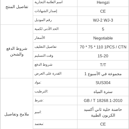
Hengzi
اسم العلامة التجارية
تفاصيل المنتج
CE
إصدار الشهادات
WJ-2 WJ-3
رقم الموديل
5
الحد الأدنى لكمية
Negotiable
الأسعار
70 * 75 * 110 1PCS / CTN
تفاصيل التغليف
شروط الدفع
والشحن
15-20
وقت التسليم
T/T
شروط الدفع
1 مجموعة في الأسبوع
القدرة على العرض
SUS304
مواد:
سترة المياه
الترطيب:
GB / T 18268.1-2010
شرط:
حاضنة خلية ثاني أكسيد
اسم:
ملامح وتفاصيل
الكربون الطبية
CE
معتمد: