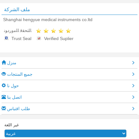
ملف الشركة
Shanghai hengyue medical instruments co.ltd
ﺎﻠﺘﺤﻘﻗ ﺎﻠﻣﻭﺭﺩﻮﻧ
Trust Seal
Verified Suplier
منزل
جميع المنتجات
حول نا
اتصل بنا
طلب اقتباس
غير اللغة