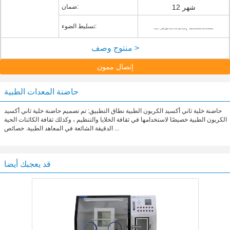
12 شهر
ضمان:
,
تسليط الضوء:
water jacketed co2 incubator
حاضنة الجهاز الطبي ، حاضنة co2 المياه تغلف
منتوج وصف >
إتصال ممون
حاضنة المعدات الطبية
حاضنة خلية ثاني أكسيد الكربون الطبية نطاق التطبيق: تم تصميم حاضنة خلية ثاني أكسيد
الكربون الطبية خصيصًا لاستخدامها في ثقافة الخلايا والتنظيم ، وكذلك ثقافة الكائنات الحية
الدقيقة الشائعة في المعاهد الطبية. خصائص ...
قد يعجبك أيضا