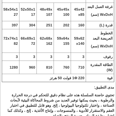
غرفة العمل البعد
58x54x1
52x50x1
48x49x
45x45x
45x42
WxDxH (سم)
x85
100
107
17
27
قدرة (L)
160
202
251
304
397
الخطوط
العريضة البعد
59x62
59x64x
62x68x
66x69x1
72x74x1
82
72
162
155
x140
WxDxH (سم)
رفوف
3
3
3
3
3
الطاقة المقدرة
1280
960
810
760
710
(W)
قوة
1Φ 220 فولت 50 هرتز
مدى التطبيق:
تحتوي حاضنة السلسلة هذه على نظام دقيق للتحكم في درجة الحرارة
والرطوبة ، بحيث يمكنها توفير العديد من شروط المحاكاة البيئية لأبحاث
الصناعة ، واختبار تكنولوجيا البيولوجيا ، إلخ. وهو قابل للتطبيق في اختبار
العقم والاستقرار للأدوية ، والمنسوجات ، وإنتاج الأغذية ، إلخ ، وكذلك كما
اختبار وظيفة المواد ، حزمة المنتج والحياة.