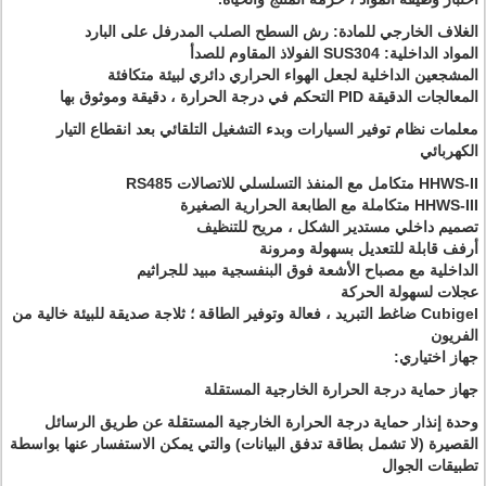
الغلاف الخارجي للمادة: رش السطح الصلب المدرفل على البارد
المواد الداخلية: SUS304 الفولاذ المقاوم للصدأ
المشجعين الداخلية لجعل الهواء الحراري دائري لبيئة متكافئة
المعالجات الدقيقة PID التحكم في درجة الحرارة ، دقيقة وموثوق بها
معلمات نظام توفير السيارات وبدء التشغيل التلقائي بعد انقطاع التيار
الكهربائي
HHWS-II متكامل مع المنفذ التسلسلي للاتصالات RS485
HHWS-III متكاملة مع الطابعة الحرارية الصغيرة
تصميم داخلي مستدير الشكل ، مريح للتنظيف
أرفف قابلة للتعديل بسهولة ومرونة
الداخلية مع مصباح الأشعة فوق البنفسجية مبيد للجراثيم
عجلات لسهولة الحركة
Cubigel ضاغط التبريد ، فعالة وتوفير الطاقة ؛ ثلاجة صديقة للبيئة خالية من
الفريون
جهاز اختياري:
جهاز حماية درجة الحرارة الخارجية المستقلة
وحدة إنذار حماية درجة الحرارة الخارجية المستقلة عن طريق الرسائل
القصيرة (لا تشمل بطاقة تدفق البيانات) والتي يمكن الاستفسار عنها بواسطة
تطبيقات الجوال