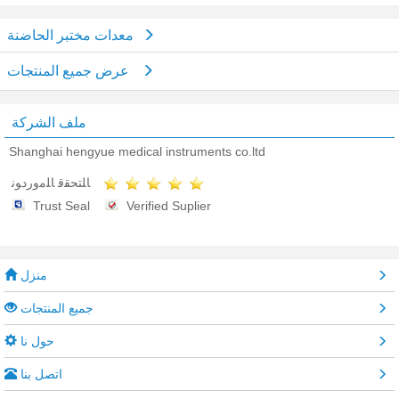
معدات مختبر الحاضنة
عرض جميع المنتجات
ملف الشركة
Shanghai hengyue medical instruments co.ltd
ﺎﻠﺘﺤﻘﻗ ﺎﻠﻣﻭﺭﺩﻮﻧ
Trust Seal
Verified Suplier
منزل
جميع المنتجات
حول نا
اتصل بنا