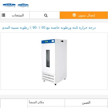
إتصال ممون
المنتجات
درجة حرارة ثابتة ورطوبة حاضنة مع 50 ٪ -90 ٪ رطوبة نسبية المدى
الصين
مكان المنشأ