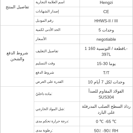
Hengzi
اسم العلامة التجارية
تفاصيل المنتج
CE
إصدار الشهادات
HHWS-II / III
رقم الموديل
5 وحدات
الحد الأدنى لكمية
negotiable
الأسعار
1 قطعة / التونسية 160L-
تفاصيل التغليف
شروط الدفع
397L
والشحن
15-30 يوما
وقت التسليم
T/T
شروط الدفع
10 وحدات لكل 7 أيام
القدرة على العرض
الفولاذ المقاوم للصدأ
مادة داخليّ:
SUS304
رذاذ السطح الصلب المدرفلة
شل المواد الخارجي:
على البارد
0 ℃ -65 ℃
درجة حرارة تحكم مدى:
50٪ -90٪ RH
رطوبة مدى: