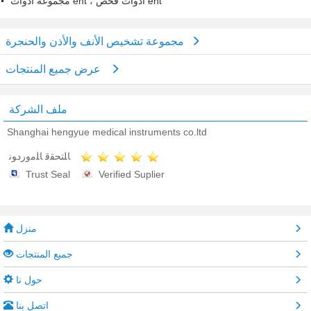
مجموعة أدوات ent ، أدوات فحص ent
مجموعة تشخيص الأنف والأذن والحنجرة
عرض جميع المنتجات
ملف الشركة
Shanghai hengyue medical instruments co.ltd
ﺎﻠﺘﺤﻘﻗ ﺎﻠﻣﻭﺭﺩﻮﻧ
Trust Seal
Verified Suplier
منزل
جميع المنتجات
حول نا
اتصل بنا