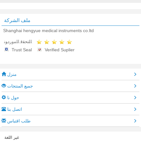
ملف الشركة
Shanghai hengyue medical instruments co.ltd
ﺎﻠﺘﺤﻘﻗ ﺎﻠﻣﻭﺭﺩﻮﻧ
Trust Seal
Verified Suplier
منزل
جميع المنتجات
حول نا
اتصل بنا
طلب اقتباس
غير اللغة