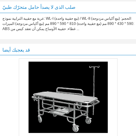
صلب الذى لا يصدأ حامل متحرّك طبيّ
عربة مع حقيبة الترابية نموذج: WL-I (مع حقيبة واحدة) / WL-II (مع أكياس مزدوجة) الحجم:
590 * 430 * 890 مم (مع حقيبة واحدة) 810 * 590 * 890 مم (مع أكياس مزدوجة) الميزات:
ABS غطاء. حقيبة الأوساخ يمكن أن تعقد كيس من ...
قد يعجبك أيضا