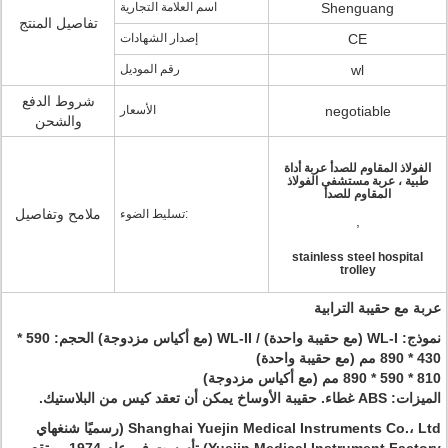
Shenguang
اسم العلامة التجارية
تفاصيل المنتج
CE
إصدار الشهادات
wl
رقم الموديل
شروط الدفع
negotiable
الأسعار
والشحن
الفولاذ المقاوم للصدأ عربة أداة
طبية ، عربة مستشفى الفولاذ
المقاوم للصدأ
ملامح وتفاصيل
تسليط الضوء:
,
stainless steel hospital
trolley
عربة مع حقيبة الترابية
نموذج: WL-I (مع حقيبة واحدة) / WL-II (مع أكياس مزدوجة) الحجم: 590 *
430 * 890 مم (مع حقيبة واحدة)
810 * 590 * 890 مم (مع أكياس مزدوجة)
الميزات: ABS غطاء. حقيبة الأوساخ يمكن أن تعقد كيس من البلاستيك.
Shanghai Yuejin Medical Instruments Co.، Ltd (رسميًا شنغهاي