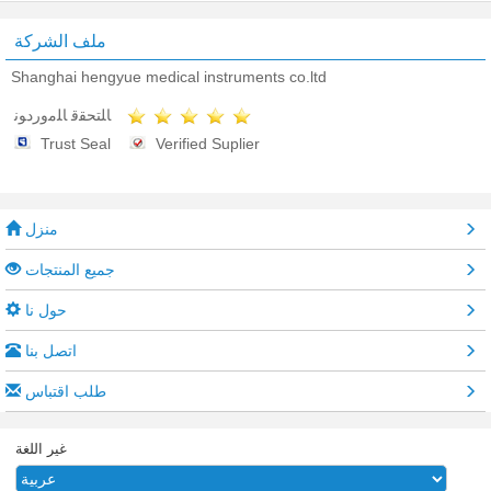
ملف الشركة
Shanghai hengyue medical instruments co.ltd
ﺎﻠﺘﺤﻘﻗ ﺎﻠﻣﻭﺭﺩﻮﻧ
Trust Seal
Verified Suplier
منزل
جميع المنتجات
حول نا
اتصل بنا
طلب اقتباس
غير اللغة