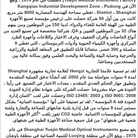
Yuejin Medical Instrument Factory)
تأسست في عام 1974 ، وتقع
الآن في Kangqiao Industrial Development Zone ، Pudong
District ، Shanghai ، تغطي مساحة الهندسة المعمارية 8000 متر مربع.
كانت من بين أول 50 شركة حصلت على ترخيص مؤسسة تصنيع الأجهزة
الطبية من الهيئة العامة للغذاء والدواء. لدينا 150 من الموظفين ومن بينهم
هناك 32 من الموظفين الفنيين و QA. شركتنا متخصصة في تصنيع العديد من
أنواع الحاضنات وأفران التجفيف وغرف الاختبار والثلاجات وأجهزة الطرد
المركزي وأجهزة الكيمياء الحيوية وأدوات الترموستاتي ، التي تغطي 8
سلسلة و 300 عنصر. منتجاتنا قابلة للتطبيق في المعاهد الطبية والزراعية
والحرجية وحماية البيئة والصناعة والبحث العلمي وفوز بمكانة عالية بين
المستخدمين وصناعتنا.
لقد تم تسمية علامتنا التجارية Hengzi كعلامة تجارية مشهورة Shanghai
لمدة 4 سنوات متواصلة منذ عام 2002. لقد أنشأنا تدفق العملية المتقدمة
وتطبيق جهاز التحكم العددي المتقدم ، معدات الاختبار في التصنيع. في رأينا ،
الجودة هي حياة مشروعنا. حصلت الشركة على شهادة نظام إدارة الجودة
ISO 9001: 2008 و ISO 13485: 2003 وحصلت على لقب "ائتمان إدارة
الجودة فئة A المؤسسة". لقد تم تصنيفنا على أنها "مؤسسة ائتمانية" بشكل
مستمر لمدة 9 سنوات من قبل إدارة بلدية شانغهاي للصناعة والتجارة ولجنة
شنغهاي للمؤسسات الائتمانية. حاضنة CO2 تفوز بلقب "أكثر الأجهزة الطبية
شعبية في شنغهاي" من قبل جمعية صناعة الأجهزة الطبية في شنغهاي.
يقع مصنع Shanghai Yuejin Medical Optical Instruments
في عام
1975 ، ويقع الآن في منطقة Luojing للتنمية الصناعية في منطقة باوشان