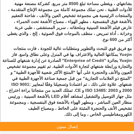
بشانغهاي ، ويغطي مساحة تبلغ 8500 متر مربع. كشركة مصنعة مهنية
للأدوات الطبية ، نحن نملك مجموعة كاملة من مجموعة الإنتاج المتقدمة ،
والمنتجات الرئيسية هي مجموعة تشخيص العين والأنف ، شاحنة التعقيم
بالأشعة فوق البنفسجية ، مطهر الهواء ، مصباح الأشعة تحت الحمراء ،
عارض فيلم الأشعة السينية وملحقاته ، سرير المستشفى ، طبي عربة
وخزانة ، أداة تمريض ، منظف بالموجات فوق الصوتية ، إلخ ، والذي يغطي
أكثر من 600 نوع.
مع فريق قوي للبحث والتطوير ومتطلبات عالية للجودة ، فازت منتجات
Yuejin بمكانتها العالية والاعتراف بها في المنزل وعلى نطاق واسع. فاز
Yuejin بجائزة "Enterprise of Credit" الصادرة عن إدارة شنغهاي للصناعة
والتجارة ورابطة شنغهاي لتجارة الأدوات الطبية. تم تقييم مجموعة تشخيص
العيون والأنف والحنجرة على أنها "المنتج الأكثر شعبية للأجهزة الطبية" و
"المنتج ذو العلامات التجارية" من قبل جمعية صناعة الأجهزة الطبية في
شنغهاي. علاوة على ذلك ، تم اعتمادنا وتسجيلنا وفقًا لمعايير ISO 9001:
2000 و ISO 13485: 2003 و CE. تمتلك العديد من منتجاتنا براءة اختراع ،
مثل جهاز التوصيل والتشغيل لمشاهد أفلام LED بالأشعة السينية ، ورئيس
منظار العين المباشر ، ومطهر الهواء بالأشعة فوق البنفسجية ، ومجموعة
تشخيص الأنف والحنجرة المثبتة على الحائط ، ومصباح الطيف
الكهرومغناطيسي الخاص ، وما إلى ذلك.
إتصال ممون